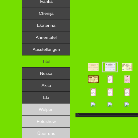
Ivanka
Chenija
Ekaterina
Ahnentafel
Ausstellungen
Titel
Nessa
Akita
Ela
Welpen
Fotoshow
Über uns