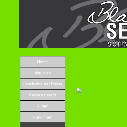
Home
Aktuelles
Geschichte der Rasse
Rassestandard
Rüden
Hündinnen